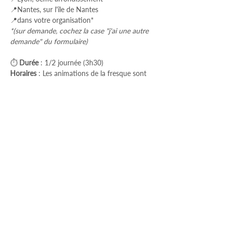
📍Nantes, sur l'île de Nantes
📍dans votre organisation*
*(sur demande, cochez la case "j'ai une autre 
demande" du formulaire)
⏱ 
Durée
 : 1/2 journée (3h30)
Horaires
 : Les animations de la fresque sont 
généralement programmées l'après-midi, de 
14h à 17h30.* *
Veuillez noter que ces 
horaires peuvent varier en fonction des 
sessions, pouvant par exemple débuter à 
13h30 et se terminer à 17h
ou être 
programmées dans la matinée.
Tarifs
⇨ 1000€ H.T/table (pour 8 personnes 
d'une même entreprise)
⇨ 150€ H.T/personne