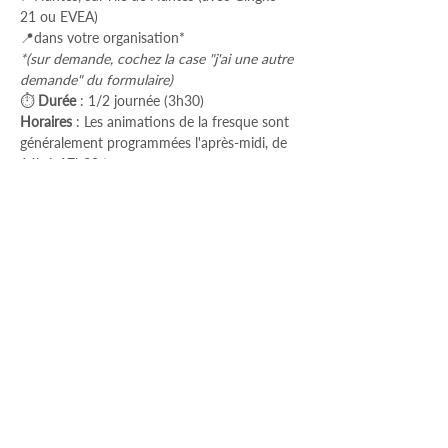
21 ou EVEA)
📍dans votre organisation*
*(sur demande, cochez la case "j'ai une autre 
demande" du formulaire)
⏱ 
Durée
 : 1/2 journée (3h30)
Horaires
 : Les animations de la fresque sont 
généralement programmées l'après-midi, de 
14h à 17h30.* 
*
Veuillez noter que ces horaires peuvent 
varier en fonction des sessions, pouvant par 
exemple débuter à 13h30 et se terminer à 
17h
.
Tarifs
⇨ 1000€ H.T/table (pour 8 personnes d'une 
même entreprise)
⇨ 150€ H.T/personne