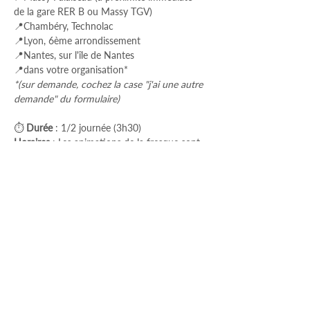
de la gare RER B ou Massy TGV)
📍Chambéry, Technolac
📍Lyon, 6ème arrondissement
📍Nantes, sur l'île de Nantes
📍dans votre organisation*
*(sur demande, cochez la case "j'ai une autre 
demande" du formulaire)
⏱ 
Durée
 : 1/2 journée (3h30)
Horaires
 : Les animations de la fresque sont 
généralement programmées l'après-midi, de 
14h à 17h30.* 
*
Veuillez noter que ces horaires peuvent 
varier en fonction des sessions, pouvant par 
exemple débuter à 13h30 et se terminer à 
17h
.
Tarifs
⇨ 1000€ H.T/table (pour 8 personnes 
d'une même entreprise)
⇨ 150€ H.T/personne